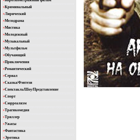
»
Короткометражный фильм
»
Криминальный
»
Лирический
»
Мелодрама
»
Мистика
»
Молодежный
»
Музыкальный
»
Мультфильм
»
Обучающий
»
Приключения
»
Романтический
»
Сериал
»
Сказка/Фэнтези
»
Спектакль/Шоу/Представление
»
Спорт
»
Сюрреализм
»
Трагикомедия
»
Триллер
»
Ужасы
»
Фантастика
»
Эротика