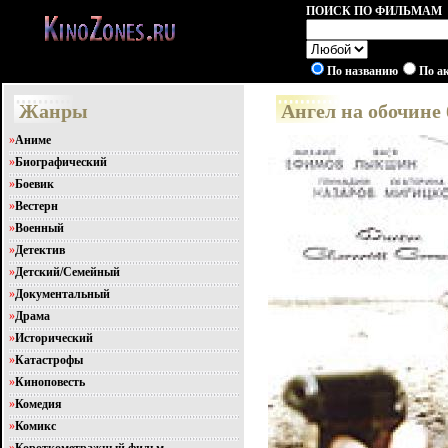
ПОИСК ПО ФИЛЬМАМ
По названию
По а
Жанры
Ангел на обочине
»
Аниме
»
Биографический
»
Боевик
»
Вестерн
»
Военный
»
Детектив
»
Детский/Семейный
»
Документальный
»
Драма
»
Исторический
»
Катастрофы
»
Киноповесть
»
Комедия
»
Комикс