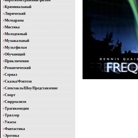
»
Короткометражный фильм
»
Криминальный
»
Лирический
»
Мелодрама
»
Мистика
»
Молодежный
»
Музыкальный
»
Мультфильм
»
Обучающий
»
Приключения
»
Романтический
»
Сериал
»
Сказка/Фэнтези
»
Спектакль/Шоу/Представление
»
Спорт
»
Сюрреализм
»
Трагикомедия
»
Триллер
»
Ужасы
»
Фантастика
»
Эротика