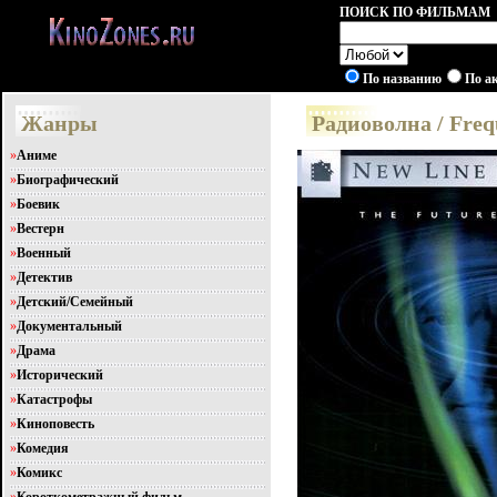
ПОИСК ПО ФИЛЬМАМ
По названию
По а
Жанры
Радиоволна / Freq
»
Аниме
»
Биографический
»
Боевик
»
Вестерн
»
Военный
»
Детектив
»
Детский/Семейный
»
Документальный
»
Драма
»
Исторический
»
Катастрофы
»
Киноповесть
»
Комедия
»
Комикс