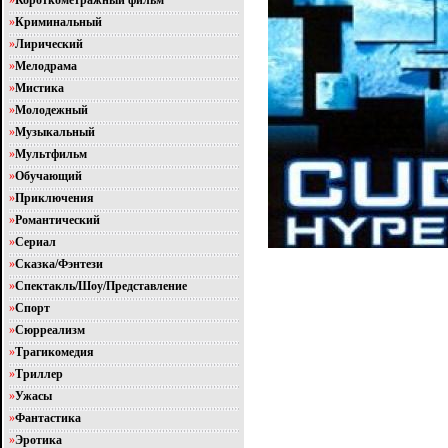
»
Короткометражный фильм
»
Криминальный
»
Лирический
»
Мелодрама
»
Мистика
»
Молодежный
»
Музыкальный
»
Мультфильм
»
Обучающий
»
Приключения
»
Романтический
»
Сериал
»
Сказка/Фэнтези
»
Спектакль/Шоу/Представление
»
Спорт
»
Сюрреализм
»
Трагикомедия
»
Триллер
»
Ужасы
»
Фантастика
»
Эротика