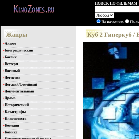
ПОИСК ПО ФИЛЬМАМ
По названию
По а
Жанры
Куб 2 Гиперкуб / 
»
Аниме
»
Биографический
»
Боевик
»
Вестерн
»
Военный
»
Детектив
»
Детский/Семейный
»
Документальный
»
Драма
»
Исторический
»
Катастрофы
»
Киноповесть
»
Комедия
»
Комикс