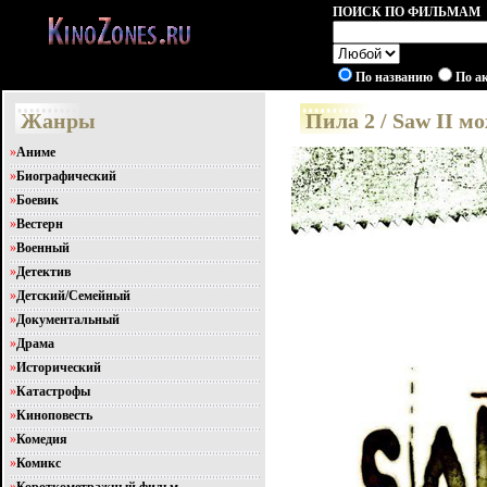
ПОИСК ПО ФИЛЬМАМ
По названию
По а
Жанры
Пила 2 / Saw II 
»
Аниме
»
Биографический
»
Боевик
»
Вестерн
»
Военный
»
Детектив
»
Детский/Семейный
»
Документальный
»
Драма
»
Исторический
»
Катастрофы
»
Киноповесть
»
Комедия
»
Комикс