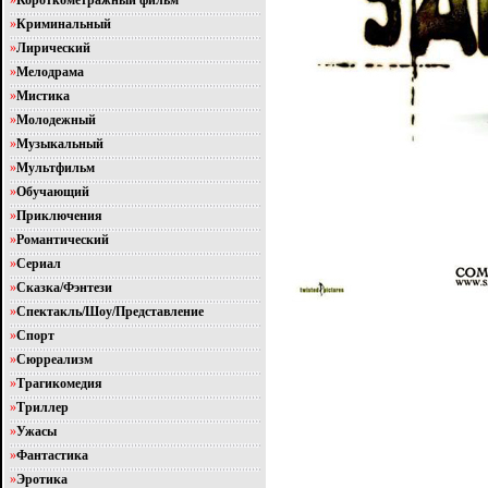
»
Короткометражный фильм
»
Криминальный
»
Лирический
»
Мелодрама
»
Мистика
»
Молодежный
»
Музыкальный
»
Мультфильм
»
Обучающий
»
Приключения
»
Романтический
»
Сериал
»
Сказка/Фэнтези
»
Спектакль/Шоу/Представление
»
Спорт
»
Сюрреализм
»
Трагикомедия
»
Триллер
»
Ужасы
»
Фантастика
»
Эротика