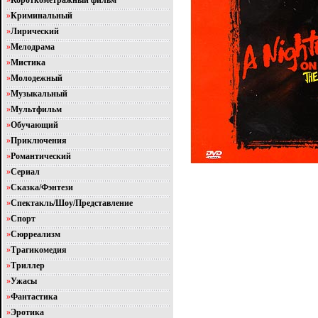
»
Короткометражный фильм
»
Криминальный
»
Лирический
»
Мелодрама
»
Мистика
»
Молодежный
»
Музыкальный
»
Мультфильм
»
Обучающий
»
Приключения
»
Романтический
»
Сериал
»
Сказка/Фэнтези
»
Спектакль/Шоу/Представление
»
Спорт
»
Сюрреализм
»
Трагикомедия
»
Триллер
»
Ужасы
»
Фантастика
»
Эротика