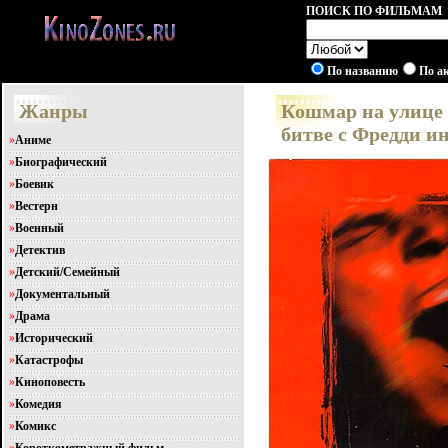
ПОИСК ПО ФИЛЬМАМ
По названию
По а
Жанры
Кошмар на улице в
битве с Фредди и
»
Аниме
»
Биографический
»
Боевик
»
Вестерн
»
Военный
»
Детектив
»
Детский/Семейный
»
Документальный
»
Драма
»
Исторический
»
Катастрофы
»
Киноповесть
»
Комедия
»
Комикс