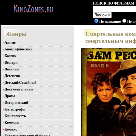
ПОИСК ПО ФИЛЬМАМ
По названию
По а
Жанры
Смертельные комп
смертельным инф
»
Аниме
»
Биографический
»
Боевик
»
Вестерн
»
Военный
»
Детектив
»
Детский/Семейный
»
Документальный
»
Драма
»
Исторический
»
Катастрофы
»
Киноповесть
»
Комедия
»
Комикс