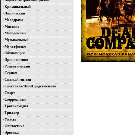
»
Короткометражный фильм
»
Криминальный
»
Лирический
»
Мелодрама
»
Мистика
»
Молодежный
»
Музыкальный
»
Мультфильм
»
Обучающий
»
Приключения
»
Романтический
»
Сериал
»
Сказка/Фэнтези
»
Спектакль/Шоу/Представление
»
Спорт
»
Сюрреализм
»
Трагикомедия
»
Триллер
»
Ужасы
»
Фантастика
»
Эротика