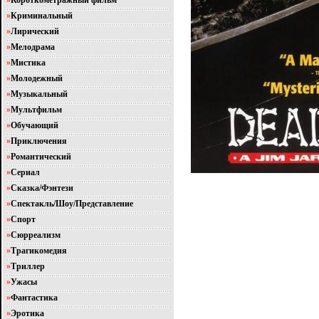
»
Короткометражный фильм
»
Криминальный
»
Лирический
»
Мелодрама
»
Мистика
»
Молодежный
»
Музыкальный
»
Мультфильм
»
Обучающий
»
Приключения
»
Романтический
»
Сериал
»
Сказка/Фэнтези
»
Спектакль/Шоу/Представление
»
Спорт
»
Сюрреализм
»
Трагикомедия
»
Триллер
»
Ужасы
»
Фантастика
»
Эротика