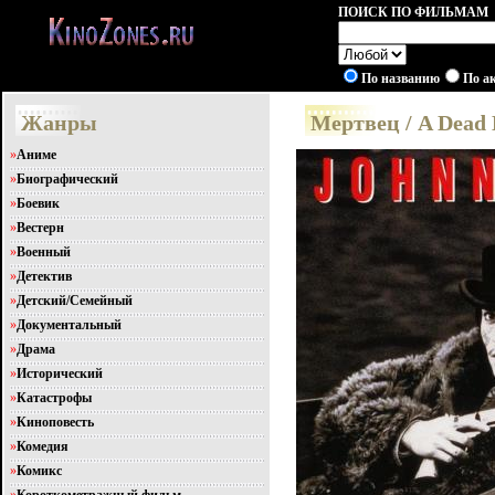
ПОИСК ПО ФИЛЬМАМ
По названию
По а
Жанры
Мертвец / A Dead
»
Аниме
»
Биографический
»
Боевик
»
Вестерн
»
Военный
»
Детектив
»
Детский/Семейный
»
Документальный
»
Драма
»
Исторический
»
Катастрофы
»
Киноповесть
»
Комедия
»
Комикс