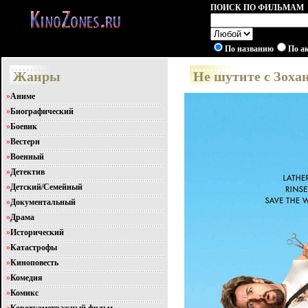
ПОИСК ПО ФИЛЬМАМ
По названию
По а
Жанры
Не шутите с Зоха
»
Аниме
»
Биографический
»
Боевик
»
Вестерн
»
Военный
»
Детектив
»
Детский/Семейный
»
Документальный
»
Драма
»
Исторический
»
Катастрофы
»
Киноповесть
»
Комедия
»
Комикс