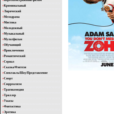
»
Короткометражный фильм
»
Криминальный
»
Лирический
»
Мелодрама
»
Мистика
»
Молодежный
»
Музыкальный
»
Мультфильм
»
Обучающий
»
Приключения
»
Романтический
»
Сериал
»
Сказка/Фэнтези
»
Спектакль/Шоу/Представление
»
Спорт
»
Сюрреализм
»
Трагикомедия
»
Триллер
»
Ужасы
»
Фантастика
»
Эротика