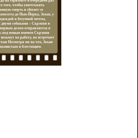
да на горизонте в очередной раз
о того, чтобы уничтожить
енную смерть и сбегает со
амолета до Нью-Йорка, Зохан, у
 одеждой и безумной мечты,
 с двумя собаками – Скрэппи и
первым делом отправляется в
ь под новым именем Скрэппи
 возьмут на работу, но встречает
тью Несмотря ни на что, Зохан
елковистым и блестящим.