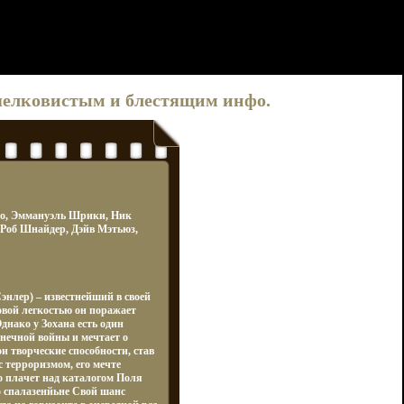
р шелковистым и блестящим инфо.
ро, Эммануэль Шрики, Ник
 Роб Шнайдер, Дэйв Мэтьюз,
энлер) – известнейший в своей
овой легкостью он поражает
днако у Зохана есть один
онечной войны и мечтает о
и творческие способности, став
 терроризмом, его мечте
о плачет над каталогом Поля
о спалазенйьне Свой шанс