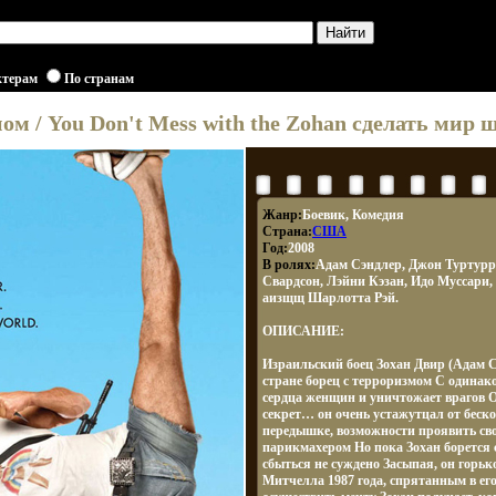
ктерам
По странам
ном / You Don't Mess with the Zohan сделать ми
Жанр:
Боевик, Комедия
Страна:
США
Год:
2008
В ролях:
Адам Сэндлер, Джон Туртур
Свардсон, Лэйни Кэзан, Идо Муссари,
аизщщ Шарлотта Рэй.
ОПИСАНИЕ:
Израильский боец Зохан Двир (Адам С
стране борец с терроризмом С одинак
сердца женщин и уничтожает врагов О
секрет… он очень устажутцал от беск
передышке, возможности проявить сво
парикмахером Но пока Зохан борется с
сбыться не суждено Засыпая, он горьк
Митчелла 1987 года, спрятанным в ег