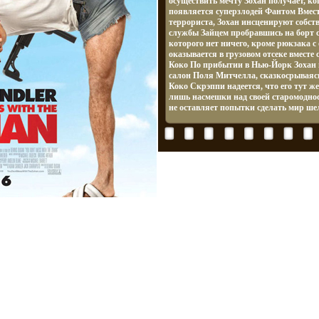
осуществить мечту Зохан получает, ког
появляется суперзлодей Фантом Вмест
террориста, Зохан инсценируют собств
службы Зайцем пробравшись на борт с
которого нет ничего, кроме рюкзака с
оказывается в грузовом отсеке вместе
Коко По прибытии в Нью-Йорк Зохан 
салон Поля Митчелла, сказкосрываяс
Коко Скрэппи надеется, что его тут же
лишь насмешки над своей старомоднос
не оставляет попытки сделать мир ш