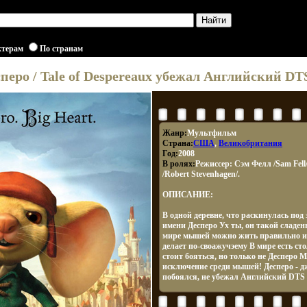
ктерам
По странам
еро / Tale of Despereaux убежал Английский DT
Жанр:
Мультфильм
Страна:
США
,
Великобритания
Год:
2008
В ролях:
Режиссер: Сэм Фелл /Sam Fell
/Robert Stevenhagen/.
ОПИСАНИЕ:
В одной деревне, что раскинулась по
имени Десперо Ух ты, он такой сладен
мире мышей можно жить правильно и 
делает по-своажучэему В мире есть ст
стоит бояться, но только не Десперо
исключение среди мышей! Десперо - д
побоялся, не убежал Английский DTS