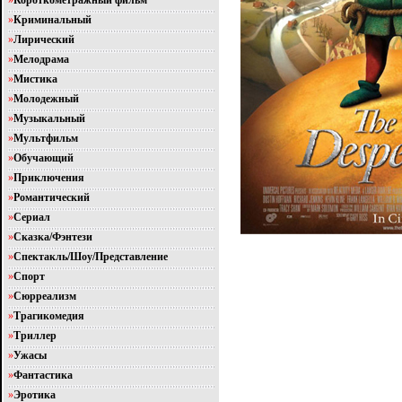
»
Короткометражный фильм
»
Криминальный
»
Лирический
»
Мелодрама
»
Мистика
»
Молодежный
»
Музыкальный
»
Мультфильм
»
Обучающий
»
Приключения
»
Романтический
»
Сериал
»
Сказка/Фэнтези
»
Спектакль/Шоу/Представление
»
Спорт
»
Сюрреализм
»
Трагикомедия
»
Триллер
»
Ужасы
»
Фантастика
»
Эротика