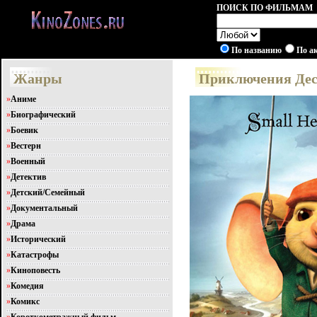
ПОИСК ПО ФИЛЬМАМ
По названию
По а
Жанры
Приключения Десп
»
Аниме
»
Биографический
»
Боевик
»
Вестерн
»
Военный
»
Детектив
»
Детский/Семейный
»
Документальный
»
Драма
»
Исторический
»
Катастрофы
»
Киноповесть
»
Комедия
»
Комикс