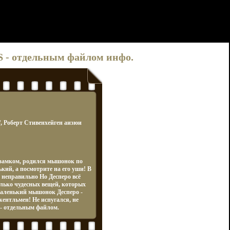
S - отдельным файлом инфо.
/, Роберт Стивенхейген аизюи
д замком, родился мышонок по
ький, а посмотрите на его уши! В
неправильно Но Десперо всё
олько чудесных вещей, которых
 Маленький мышонок Десперо -
жентльмен! Не испугался, не
 - отдельным файлом.