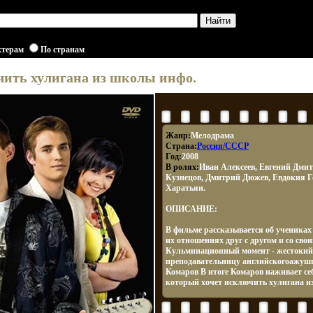
ктерам
По странам
ить хулигана из школы инфо.
Жанр:
Мелодрама
Страна:
Россия/СССР
Год:
2008
В ролях:
Иван Алексеев, Евгений Дми
Кузнецов, Дмитрий Дюжев, Евдокия Г
Харатьян.
ОПИСАНИЕ:
В фильме рассказывается об учениках
их отношениях друг с другом и со св
Кульминационный момент - жестокий 
преподавательницу английскогоажуш
Комаров В итоге Комаров наживает себе
который хочет исключить хулигана и