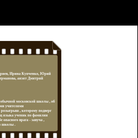
триев, Ирина Купченко, Юрий
ерманова, аизят Дмитрий
 обычной московской школы , об
оими учителями
розыгрыш , которому подверг
щ языка ученик по фамилии
 опасного врага - завуча ,
з школы .