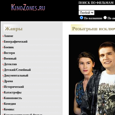
ПОИСК ПО ФИЛЬМАМ
По названию
По а
Жанры
Розыгрыш исключ
»
Аниме
»
Биографический
»
Боевик
»
Вестерн
»
Военный
»
Детектив
»
Детский/Семейный
»
Документальный
»
Драма
»
Исторический
»
Катастрофы
»
Киноповесть
»
Комедия
»
Комикс