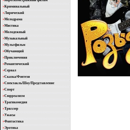
»
Короткометражный фильм
»
Криминальный
»
Лирический
»
Мелодрама
»
Мистика
»
Молодежный
»
Музыкальный
»
Мультфильм
»
Обучающий
»
Приключения
»
Романтический
»
Сериал
»
Сказка/Фэнтези
»
Спектакль/Шоу/Представление
»
Спорт
»
Сюрреализм
»
Трагикомедия
»
Триллер
»
Ужасы
»
Фантастика
»
Эротика