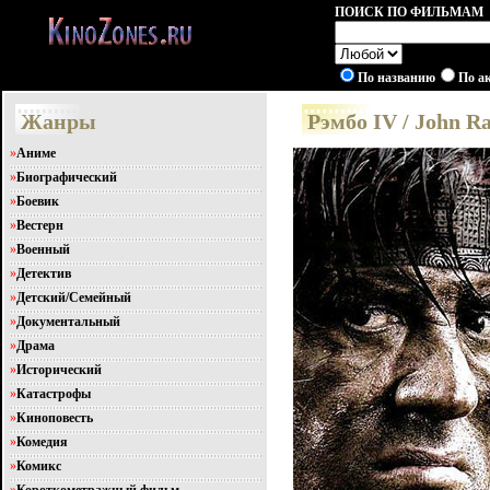
ПОИСК ПО ФИЛЬМАМ
По названию
По а
Жанры
Рэмбо IV / John 
»
Аниме
»
Биографический
»
Боевик
»
Вестерн
»
Военный
»
Детектив
»
Детский/Семейный
»
Документальный
»
Драма
»
Исторический
»
Катастрофы
»
Киноповесть
»
Комедия
»
Комикс