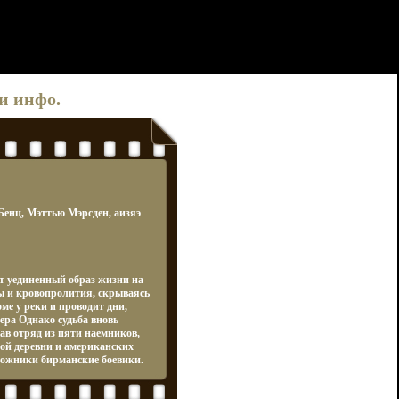
и инфо.
Бенц, Мэттью Мэрсден, аизяэ
т уединенный образ жизни на
ы и кровопролития, скрываясь
оме у реки и проводит дни,
ера Однако судьба вновь
рав отряд из пяти наемников,
кой деревни и американских
ложники бирманские боевики.