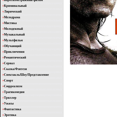
»
Короткометражный фильм
»
Криминальный
»
Лирический
»
Мелодрама
»
Мистика
»
Молодежный
»
Музыкальный
»
Мультфильм
»
Обучающий
»
Приключения
»
Романтический
»
Сериал
»
Сказка/Фэнтези
»
Спектакль/Шоу/Представление
»
Спорт
»
Сюрреализм
»
Трагикомедия
»
Триллер
»
Ужасы
»
Фантастика
»
Эротика