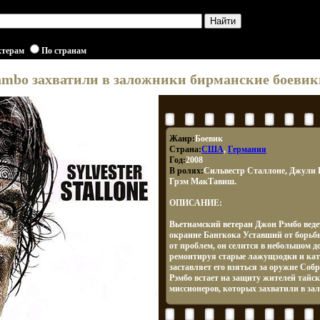
ктерам
По странам
Rambo захватили в заложники бирманские боевик
Жанр:
Боевик
Страна:
США
,
Германия
Год:
2008
В ролях:
Сильвестр Сталлоне, Джули 
Грэм МакТавиш.
ОПИСАНИЕ:
Вьетнамский ветеран Джон Рэмбо веде
окраине Бангкока Уставший от борьб
от проблем, он селится в небольшом д
ремонтируя старые лажущзодки и кат
заставляет его взяться за оружие Соб
Рэмбо встает на защиту жителей тайс
миссионеров, которых захватили в за