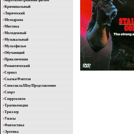
»
Короткометражный фильм
»
Криминальный
»
Лирический
»
Мелодрама
»
Мистика
»
Молодежный
»
Музыкальный
»
Мультфильм
»
Обучающий
»
Приключения
»
Романтический
»
Сериал
»
Сказка/Фэнтези
»
Спектакль/Шоу/Представление
»
Спорт
»
Сюрреализм
»
Трагикомедия
»
Триллер
»
Ужасы
»
Фантастика
»
Эротика