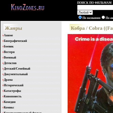
ПОИСК ПО ФИЛЬМАМ
По названию
По а
Жанры
Кобра / Cobra ((Fa
»
Аниме
»
Биографический
»
Боевик
»
Вестерн
»
Военный
»
Детектив
»
Детский/Семейный
»
Документальный
»
Драма
»
Исторический
»
Катастрофы
»
Киноповесть
»
Комедия
»
Комикс