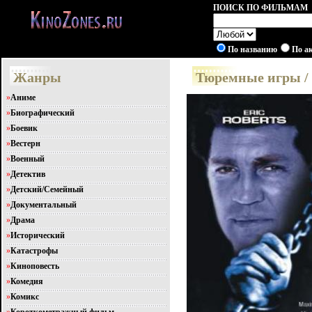
ПОИСК ПО ФИЛЬМАМ
По названию
По а
Жанры
Тюремные игры /
»
Аниме
»
Биографический
»
Боевик
»
Вестерн
»
Военный
»
Детектив
»
Детский/Семейный
»
Документальный
»
Драма
»
Исторический
»
Катастрофы
»
Киноповесть
»
Комедия
»
Комикс