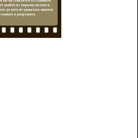
а Но он схватился со слишком
ет выйти из тюрьмы целым и
то до него не удавалось никому
 в живых и разрушить