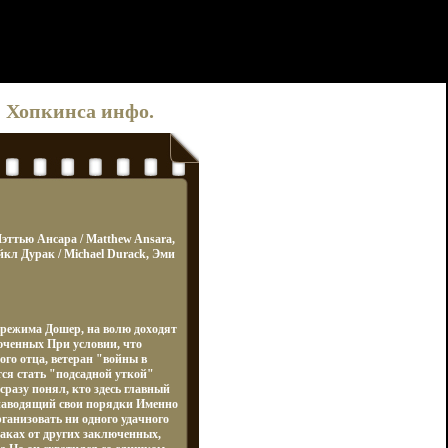
 Хопкинса инфо.
 Мэттью Ансара / Matthew Ansara,
йкл Дурак / Michael Durack, Эми
режима Дошер, на волю доходят
юченных При условии, что
ого отца, ветеран "войны в
ся стать "подсадной уткой"
сразу понял, кто здесь главный
наводящий свои порядки Именно
рганизовать ни одного удачного
аках от других заключенных,