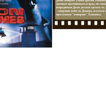
Джон собирает улики против Хопкинс
грозным противником и вряд ли смож
невредимым Джон должен сделать то, ч
- совершив побег из Дошера, остаться
преступную "империю" Хопкинса.