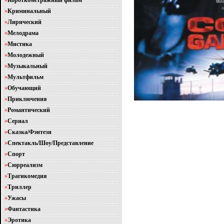
»
Короткометражный фильм
»
Криминальный
»
Лирический
»
Мелодрама
»
Мистика
»
Молодежный
»
Музыкальный
»
Мультфильм
»
Обучающий
»
Приключения
»
Романтический
»
Сериал
»
Сказка/Фэнтези
»
Спектакль/Шоу/Представление
»
Спорт
»
Сюрреализм
»
Трагикомедия
»
Триллер
»
Ужасы
»
Фантастика
»
Эротика