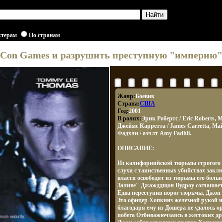
ктерам
По странам
 Con Games и разрушить преступную "империю"
Жанр:
Боевик
Страна:
США
Год:
2001
В ролях:
Эрик Робертс / Eric Roberts,
Джеймс Карретта / James Carretta, Ма
Фадхли / азчлт Amy Fadhli.
ОПИСАНИЕ:
Из калифорнийской тюрьмы строгого 
слухи с таинственных убийствах закл
власти освободят из тюрьмы его больн
Заливе" Джажддщон Вудроу соглашает
Едва переступив порог тюрьмы, Джон 
Зто офицер Хопкинз железной рукой 
благодаря ему из Дошера не удалось о
побега Отбиважючзаясь в жестоких др