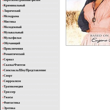
»
Короткометражный фильм
»
Криминальный
»
Лирический
»
Мелодрама
»
Мистика
»
Молодежный
»
Музыкальный
»
Мультфильм
»
Обучающий
»
Приключения
»
Романтический
»
Сериал
»
Сказка/Фэнтези
»
Спектакль/Шоу/Представление
»
Спорт
»
Сюрреализм
»
Трагикомедия
»
Триллер
»
Ужасы
»
Фантастика
»
Эротика