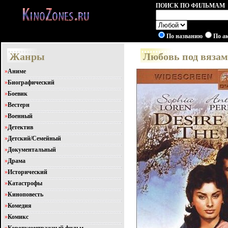
ПОИСК ПО ФИЛЬМАМ
По названию
По а
Жанры
Любовь под вязами
»
Аниме
»
Биографический
»
Боевик
»
Вестерн
»
Военный
»
Детектив
»
Детский/Семейный
»
Документальный
»
Драма
»
Исторический
»
Катастрофы
»
Киноповесть
»
Комедия
»
Комикс