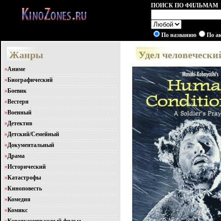
ПОИСК ПО ФИЛЬМАМ
По названию
По а
Жанры
Удел человеческий
»
Аниме
»
Биографический
»
Боевик
»
Вестерн
»
Военный
»
Детектив
»
Детский/Семейный
»
Документальный
»
Драма
»
Исторический
»
Катастрофы
»
Киноповесть
»
Комедия
»
Комикс