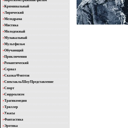
»
Короткометражный фильм
»
Криминальный
»
Лирический
»
Мелодрама
»
Мистика
»
Молодежный
»
Музыкальный
»
Мультфильм
»
Обучающий
»
Приключения
»
Романтический
»
Сериал
»
Сказка/Фэнтези
»
Спектакль/Шоу/Представление
»
Спорт
»
Сюрреализм
»
Трагикомедия
»
Триллер
»
Ужасы
»
Фантастика
»
Эротика