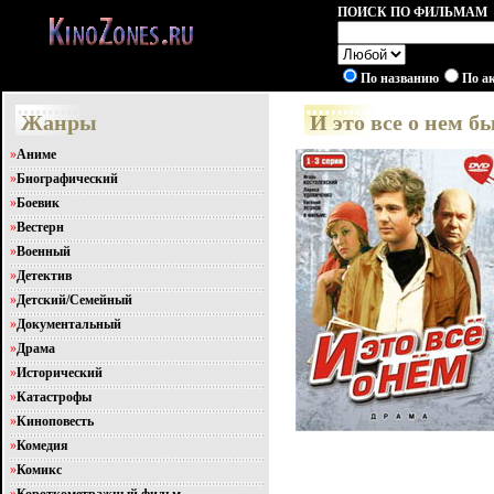
ПОИСК ПО ФИЛЬМАМ
По названию
По а
Жанры
И это все о нем 
»
Аниме
»
Биографический
»
Боевик
»
Вестерн
»
Военный
»
Детектив
»
Детский/Семейный
»
Документальный
»
Драма
»
Исторический
»
Катастрофы
»
Киноповесть
»
Комедия
»
Комикс