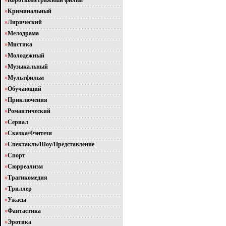
»
Короткометражный фильм
»
Криминальный
»
Лирический
»
Мелодрама
»
Мистика
»
Молодежный
»
Музыкальный
»
Мультфильм
»
Обучающий
»
Приключения
»
Романтический
»
Сериал
»
Сказка/Фэнтези
»
Спектакль/Шоу/Представление
»
Спорт
»
Сюрреализм
»
Трагикомедия
»
Триллер
»
Ужасы
»
Фантастика
»
Эротика