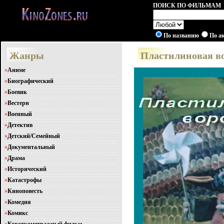
ПОИСК ПО ФИЛЬМАМ
По названию
По а
Жанры
Пластилиновая во
»
Аниме
»
Биографический
»
Боевик
»
Вестерн
»
Военный
»
Детектив
»
Детский/Семейный
»
Документальный
»
Драма
»
Исторический
»
Катастрофы
»
Киноповесть
»
Комедия
»
Комикс