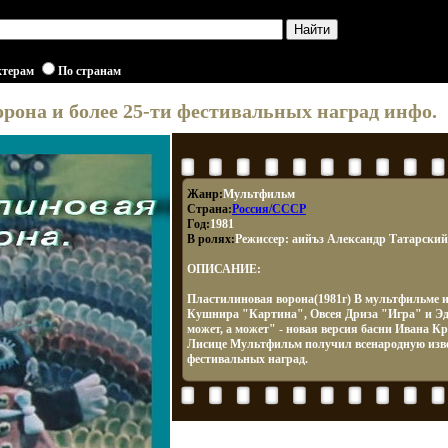
ктерам
По странам
рона и более 25-ти фестивальных наград инфо.
Жанр:
Мультфильм
Страна:
Россия/СССР
Год:
1981
В ролях:
Режиссер: аийъз Александр Татарский
ОПИСАНИЕ:
Пластилиновая ворона(1981г) В мультфильме 
Кушнира "Картина", Овсея Дриза "Игра" и Эд
может, а может" - новая версия басни Ивана К
Лисице Мультфильм получил всенародную извес
фестивальных наград.