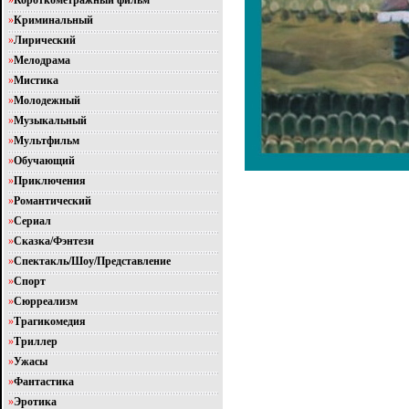
»
Короткометражный фильм
»
Криминальный
»
Лирический
»
Мелодрама
»
Мистика
»
Молодежный
»
Музыкальный
»
Мультфильм
»
Обучающий
»
Приключения
»
Романтический
»
Сериал
»
Сказка/Фэнтези
»
Спектакль/Шоу/Представление
»
Спорт
»
Сюрреализм
»
Трагикомедия
»
Триллер
»
Ужасы
»
Фантастика
»
Эротика