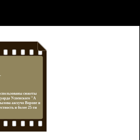
.
использованы сюжеты
уарда Успенского "А
рылова ажхучо Вороне и
тность и более 25-ти