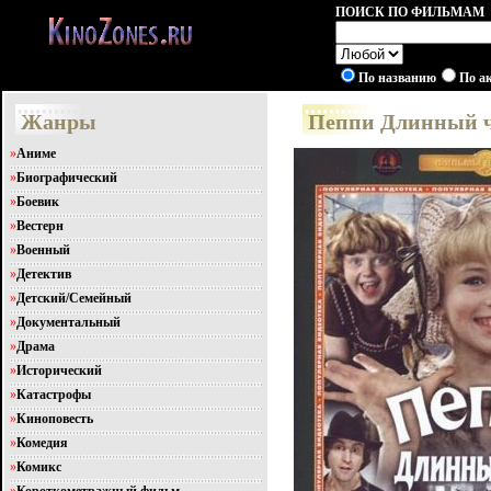
ПОИСК ПО ФИЛЬМАМ
По названию
По а
Жанры
Пеппи Длинный ч
»
Аниме
»
Биографический
»
Боевик
»
Вестерн
»
Военный
»
Детектив
»
Детский/Семейный
»
Документальный
»
Драма
»
Исторический
»
Катастрофы
»
Киноповесть
»
Комедия
»
Комикс