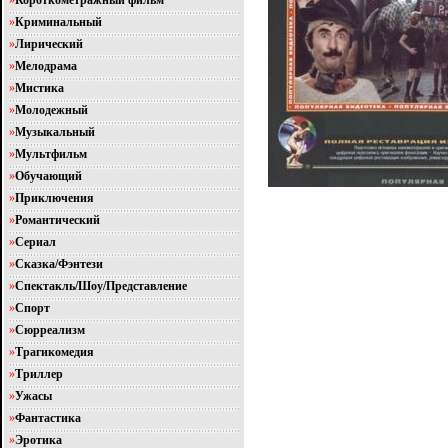
»
Короткометражный фильм
»
Криминальный
»
Лирический
»
Мелодрама
»
Мистика
»
Молодежный
»
Музыкальный
»
Мультфильм
»
Обучающий
»
Приключения
»
Романтический
»
Сериал
»
Сказка/Фэнтези
»
Спектакль/Шоу/Представление
»
Спорт
»
Сюрреализм
»
Трагикомедия
»
Триллер
»
Ужасы
»
Фантастика
»
Эротика