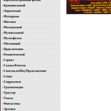
»
Короткометражный фильм
»
Криминальный
»
Лирический
»
Мелодрама
»
Мистика
»
Молодежный
»
Музыкальный
»
Мультфильм
»
Обучающий
»
Приключения
»
Романтический
»
Сериал
»
Сказка/Фэнтези
»
Спектакль/Шоу/Представление
»
Спорт
»
Сюрреализм
»
Трагикомедия
»
Триллер
»
Ужасы
»
Фантастика
»
Эротика