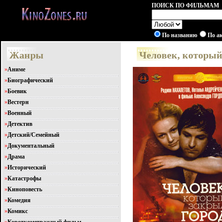
ПОИСК ПО ФИЛЬМАМ
По названию
По а
Жанры
Человек, который
»
Аниме
»
Биографический
»
Боевик
»
Вестерн
»
Военный
»
Детектив
»
Детский/Семейный
»
Документальный
»
Драма
»
Исторический
»
Катастрофы
»
Киноповесть
»
Комедия
»
Комикс