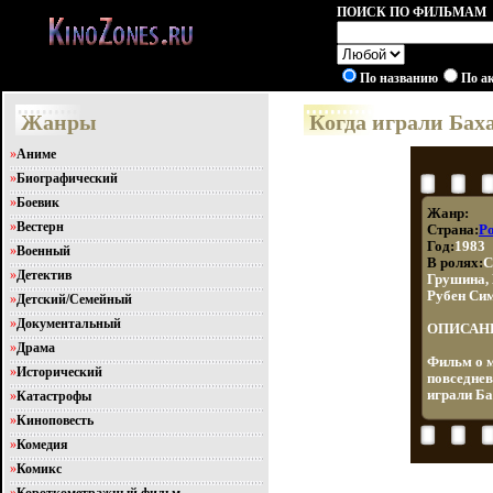
ПОИСК ПО ФИЛЬМАМ
По названию
По а
Жанры
Когда играли Бах
»
Аниме
»
Биографический
»
Боевик
Жанр:
»
Вестерн
Страна:
Р
Год:
1983
»
Военный
В ролях:
С
»
Детектив
Грушина, 
Рубен Сим
»
Детский/Семейный
»
Документальный
ОПИСАН
»
Драма
Фильм о м
»
Исторический
повседнев
играли Ба
»
Катастрофы
»
Киноповесть
»
Комедия
»
Комикс