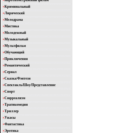
»
Короткометражный фильм
»
Криминальный
»
Лирический
»
Мелодрама
»
Мистика
»
Молодежный
»
Музыкальный
»
Мультфильм
»
Обучающий
»
Приключения
»
Романтический
»
Сериал
»
Сказка/Фэнтези
»
Спектакль/Шоу/Представление
»
Спорт
»
Сюрреализм
»
Трагикомедия
»
Триллер
»
Ужасы
»
Фантастика
»
Эротика