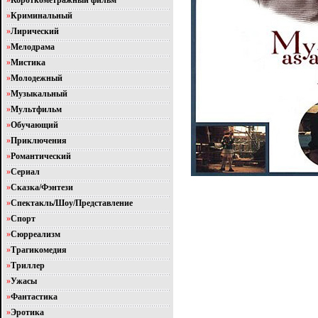
»
Короткометражный фильм
»
Криминальный
»
Лирический
»
Мелодрама
»
Мистика
»
Молодежный
»
Музыкальный
»
Мультфильм
»
Обучающий
»
Приключения
»
Романтический
»
Сериал
»
Сказка/Фэнтези
»
Спектакль/Шоу/Представление
»
Спорт
»
Сюрреализм
»
Трагикомедия
»
Триллер
»
Ужасы
»
Фантастика
»
Эротика