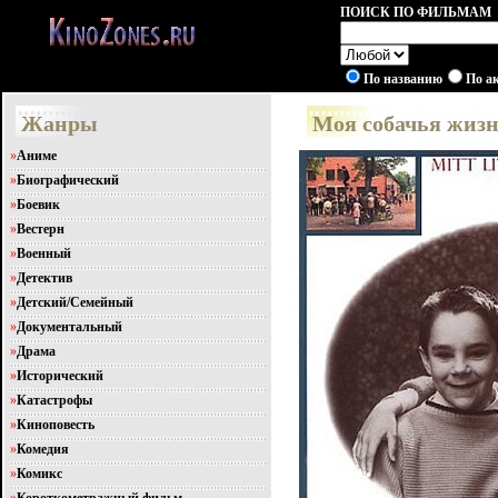
ПОИСК ПО ФИЛЬМАМ
По названию
По а
Жанры
Моя собачья жизнь
»
Аниме
»
Биографический
»
Боевик
»
Вестерн
»
Военный
»
Детектив
»
Детский/Семейный
»
Документальный
»
Драма
»
Исторический
»
Катастрофы
»
Киноповесть
»
Комедия
»
Комикс