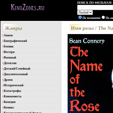
ПОИСК ПО ФИЛЬМАМ
По названию
По а
Жанры
Имя розы / The N
»
Аниме
»
Биографический
»
Боевик
»
Вестерн
»
Военный
»
Детектив
»
Детский/Семейный
»
Документальный
»
Драма
»
Исторический
»
Катастрофы
»
Киноповесть
»
Комедия
»
Комикс