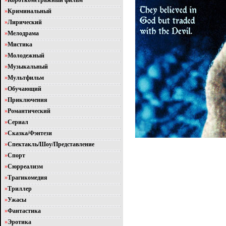
»
Короткометражный фильм
»
Криминальный
»
Лирический
»
Мелодрама
»
Мистика
»
Молодежный
»
Музыкальный
»
Мультфильм
»
Обучающий
»
Приключения
»
Романтический
»
Сериал
»
Сказка/Фэнтези
»
Спектакль/Шоу/Представление
»
Спорт
»
Сюрреализм
»
Трагикомедия
»
Триллер
»
Ужасы
»
Фантастика
»
Эротика