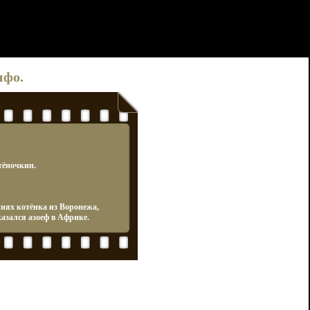
нфо.
тёночкин.
ях котёнка из Воронежа,
казался азоеф в Африке.