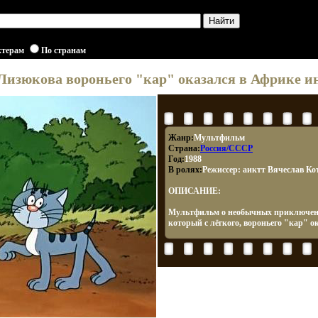
ктерам
По странам
Лизюкова вороньего "кар" оказался в Африке и
Жанр:
Мультфильм
Страна:
Россия/СССР
Год:
1988
В ролях:
Режиссер: аиктт Вячеслав Ко
ОПИСАНИЕ:
Мультфильм о необычных приключени
который с лёгкого, вороньего "кар" о