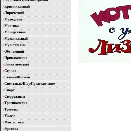
»
Короткометражный фильм
»
Криминальный
»
Лирический
»
Мелодрама
»
Мистика
»
Молодежный
»
Музыкальный
»
Мультфильм
»
Обучающий
»
Приключения
»
Романтический
»
Сериал
»
Сказка/Фэнтези
»
Спектакль/Шоу/Представление
»
Спорт
»
Сюрреализм
»
Трагикомедия
»
Триллер
»
Ужасы
»
Фантастика
»
Эротика