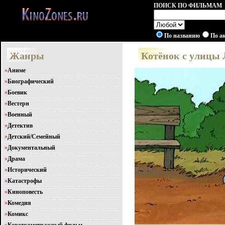
ПОИСК ПО ФИЛЬМАМ
По названию
По а
Жанры
Котёнок с улицы 
»
Аниме
»
Биографический
»
Боевик
»
Вестерн
»
Военный
»
Детектив
»
Детский/Семейный
»
Документальный
»
Драма
»
Исторический
»
Катастрофы
»
Киноповесть
»
Комедия
»
Комикс