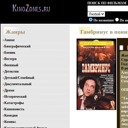
ПОИСК ПО ФИЛЬМАМ
По названию
По а
Жанры
Гамбринус в пони
»
Аниме
»
Биографический
»
Боевик
Жан
»
Вестерн
Стр
Год
»
Военный
В р
»
Детектив
Але
Бор
»
Детский/Семейный
Сте
»
Документальный
ОП
»
Драма
»
Исторический
"Та
оди
»
Катастрофы
заб
»
Киноповесть
вир
»
Комедия
мел
Дра
»
Комикс
люд