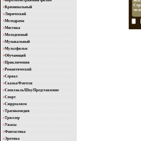
»
Короткометражный фильм
неп
Стр
»
Криминальный
чел
»
Лирический
»
Мелодрама
»
Мистика
»
Молодежный
»
Музыкальный
»
Мультфильм
»
Обучающий
»
Приключения
»
Романтический
»
Сериал
»
Сказка/Фэнтези
»
Спектакль/Шоу/Представление
»
Спорт
»
Сюрреализм
»
Трагикомедия
»
Триллер
»
Ужасы
»
Фантастика
»
Эротика