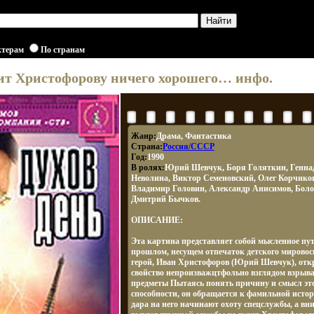
ктерам
По странам
лит Христофорову ничего хорошего… инфо.
Жанр:
Драма, Фантастика
Страна:
Россия/СССР
Год:
1990
В ролях:
Юрий Шевчук, Боря Голяткин, Генна
Неволина, Виктор Семеновский, Олег Корчико
Владимир Головин, Александр Анисимов, Бол
Дмитрий Бычков.
ОПИСАНИЕ:
Эта картина представляет собой мысленное пут
прошлом, несущем отпечаток детского мирово
герой, Иван Христофоров (Юрий Шевчук), откр
свойство непроизважцтфольно взглядом взры
предметы Пытаясь понять причину и смысл эт
способности, он обращается к фамильной истор
дара на него начинают охоту спецслужбы, а вн