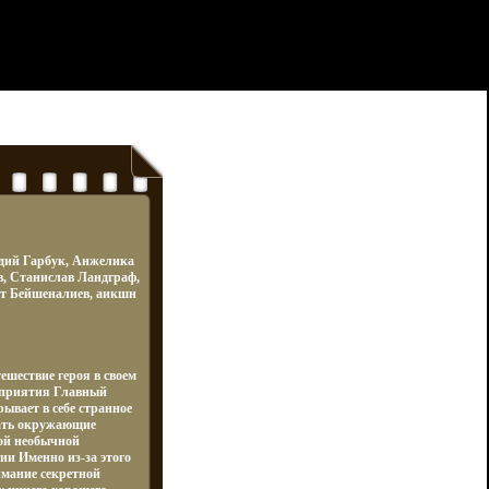
дий Гарбук, Анжелика
в, Станислав Ландграф,
от Бейшеналиев, аикшн
ешествие героя в своем
сприятия Главный
ывает в себе странное
вать окружающие
ой необычной
ии Именно из-за этого
имание секретной