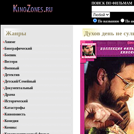
ПОИСК ПО ФИЛЬМАМ
По названию
По а
Жанры
Духов день не су
»
Аниме
»
Биографический
»
Боевик
»
Вестерн
»
Военный
»
Детектив
»
Детский/Семейный
»
Документальный
»
Драма
»
Исторический
»
Катастрофы
»
Киноповесть
»
Комедия
»
Комикс