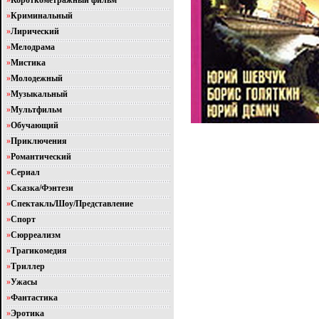
»
Короткометражный фильм
»
Криминальный
»
Лирический
»
Мелодрама
»
Мистика
»
Молодежный
»
Музыкальный
»
Мультфильм
»
Обучающий
»
Приключения
»
Романтический
»
Сериал
»
Сказка/Фэнтези
»
Спектакль/Шоу/Представление
»
Спорт
»
Сюрреализм
»
Трагикомедия
»
Триллер
»
Ужасы
»
Фантастика
»
Эротика