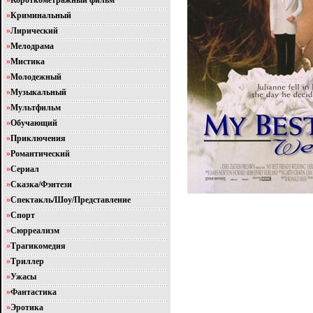
»
Короткометражный фильм
»
Криминальный
»
Лирический
»
Мелодрама
»
Мистика
»
Молодежный
»
Музыкальный
»
Мультфильм
»
Обучающий
»
Приключения
»
Романтический
»
Сериал
»
Сказка/Фэнтези
»
Спектакль/Шоу/Представление
»
Спорт
»
Сюрреализм
»
Трагикомедия
»
Триллер
»
Ужасы
»
Фантастика
»
Эротика