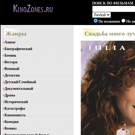
ПОИСК ПО ФИЛЬМАМ
По названию
По а
Жанры
Свадьба моего луч
»
Аниме
»
Биографический
»
Боевик
»
Вестерн
»
Военный
»
Детектив
»
Детский/Семейный
»
Документальный
»
Драма
»
Исторический
»
Катастрофы
»
Киноповесть
»
Комедия
»
Комикс