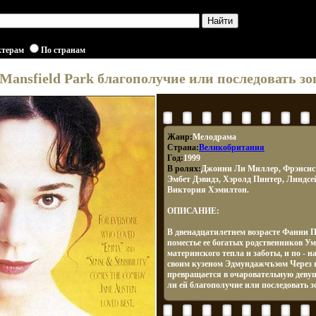
ктерам
По странам
ansfield Park благополучие или последовать зо
Жанр:
Мелодрама
Страна:
Великобритания
Год:
1999
В ролях:
Джонни Ли Миллер, Фрэнсис 
Эмбет Дэвидз, Хэролд Пинтер, Линдс
Виктория Хэмилтон.
ОПИСАНИЕ:
В двенадцатилетнем возрасте Фанни П
поместье ее богатых родственников У
материнского тепла и заботы, и по - 
своим кузеном Эдмундажчъэом Через 
превращается в очаровательную деву
ли ей благополучие или последовать зо