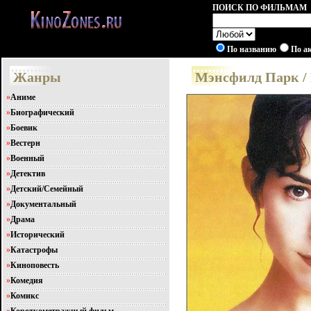
ПОИСК ПО ФИЛЬМАМ
По названию
По а
Жанры
Мэнсфилд Парк / M
»
Аниме
»
Биографический
»
Боевик
»
Вестерн
»
Военный
»
Детектив
»
Детский/Семейный
»
Документальный
»
Драма
»
Исторический
»
Катастрофы
»
Киноповесть
»
Комедия
»
Комикс