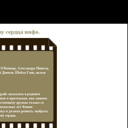
ву сердца инфо.
О'Коннор, Алессандро Нивола,
ей Данкен, Шейла Гиш, аильж
райс оказалась в родовом
мная и прилежная, она лишена
настоящему дружна только со
несколько лет Фанни
шку и должна решить: выбрать
ву сердца.