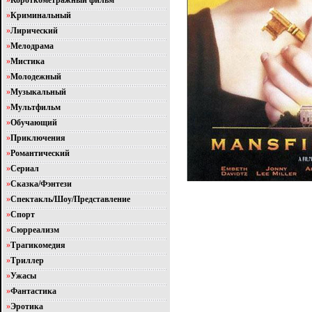
»
Короткометражный фильм
»
Криминальный
»
Лирический
»
Мелодрама
»
Мистика
»
Молодежный
»
Музыкальный
»
Мультфильм
»
Обучающий
»
Приключения
»
Романтический
»
Сериал
»
Сказка/Фэнтези
»
Спектакль/Шоу/Представление
»
Спорт
»
Сюрреализм
»
Трагикомедия
»
Триллер
»
Ужасы
»
Фантастика
»
Эротика