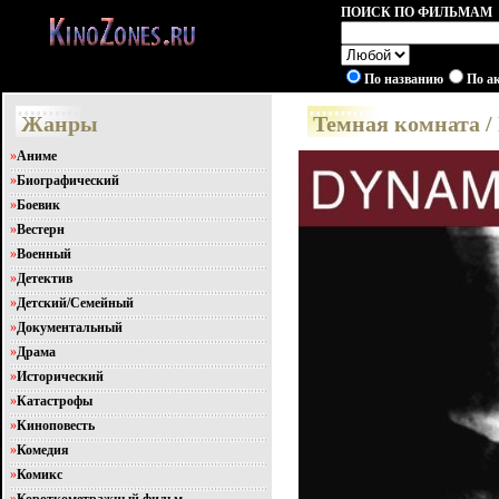
ПОИСК ПО ФИЛЬМАМ
По названию
По а
Жанры
Темная комната /
»
Аниме
»
Биографический
»
Боевик
»
Вестерн
»
Военный
»
Детектив
»
Детский/Семейный
»
Документальный
»
Драма
»
Исторический
»
Катастрофы
»
Киноповесть
»
Комедия
»
Комикс