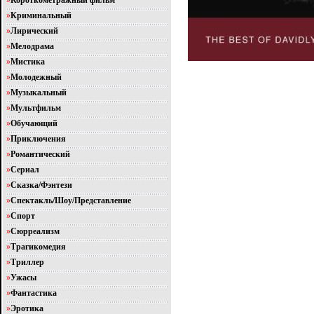
»
Короткометражный фильм
»
Криминальный
»
Лирический
»
Мелодрама
»
Мистика
»
Молодежный
»
Музыкальный
»
Мультфильм
»
Обучающий
»
Приключения
»
Романтический
»
Сериал
»
Сказка/Фэнтези
»
Спектакль/Шоу/Представление
»
Спорт
»
Сюрреализм
»
Трагикомедия
»
Триллер
»
Ужасы
»
Фантастика
»
Эротика