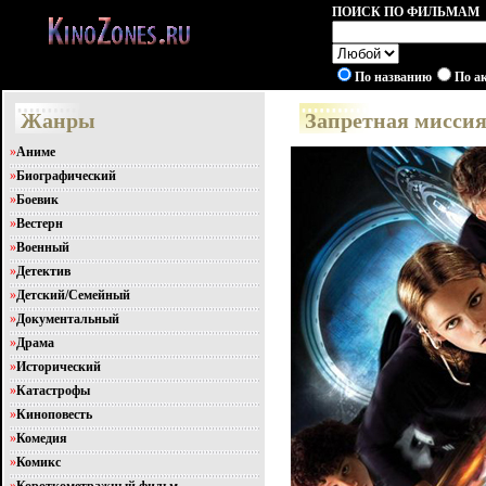
ПОИСК ПО ФИЛЬМАМ
По названию
По а
Жанры
Запретная миссия
»
Аниме
»
Биографический
»
Боевик
»
Вестерн
»
Военный
»
Детектив
»
Детский/Семейный
»
Документальный
»
Драма
»
Исторический
»
Катастрофы
»
Киноповесть
»
Комедия
»
Комикс