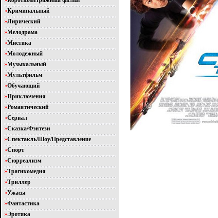
»
Короткометражный фильм
»
Криминальный
»
Лирический
»
Мелодрама
»
Мистика
»
Молодежный
»
Музыкальный
»
Мультфильм
»
Обучающий
»
Приключения
»
Романтический
»
Сериал
»
Сказка/Фэнтези
»
Спектакль/Шоу/Представление
»
Спорт
»
Сюрреализм
»
Трагикомедия
»
Триллер
»
Ужасы
»
Фантастика
»
Эротика