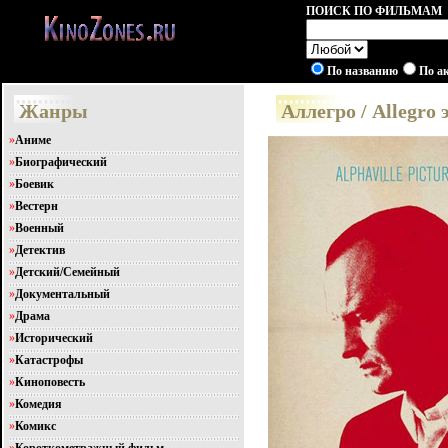
ПОИСК ПО ФИЛЬМАМ
По названию
По а
Жанры
Аллегро / Allegro
»
Аниме
»
Биографический
»
Боевик
»
Вестерн
»
Военный
»
Детектив
»
Детский/Семейный
»
Документальный
»
Драма
»
Исторический
»
Катастрофы
»
Киноповесть
»
Комедия
»
Комикс