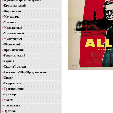
»
Короткометражный фильм
»
Криминальный
»
Лирический
»
Мелодрама
»
Мистика
»
Молодежный
»
Музыкальный
»
Мультфильм
»
Обучающий
»
Приключения
»
Романтический
»
Сериал
»
Сказка/Фэнтези
»
Спектакль/Шоу/Представление
»
Спорт
»
Сюрреализм
»
Трагикомедия
»
Триллер
»
Ужасы
»
Фантастика
»
Эротика