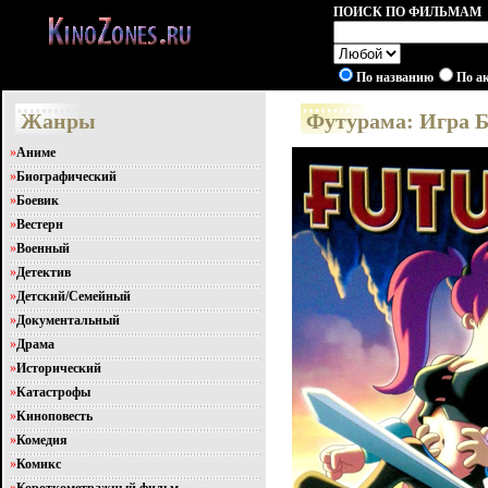
ПОИСК ПО ФИЛЬМАМ
По названию
По а
Жанры
Футурама: Игра Б
»
Аниме
»
Биографический
»
Боевик
»
Вестерн
»
Военный
»
Детектив
»
Детский/Семейный
»
Документальный
»
Драма
»
Исторический
»
Катастрофы
»
Киноповесть
»
Комедия
»
Комикс