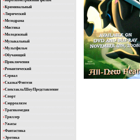
»
Короткометражный фильм
»
Криминальный
»
Лирический
»
Мелодрама
»
Мистика
»
Молодежный
»
Музыкальный
»
Мультфильм
»
Обучающий
»
Приключения
»
Романтический
»
Сериал
»
Сказка/Фэнтези
»
Спектакль/Шоу/Представление
»
Спорт
»
Сюрреализм
»
Трагикомедия
»
Триллер
»
Ужасы
»
Фантастика
»
Эротика