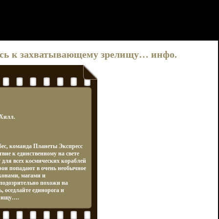
тесь к захватывающему зрелищу… инфо.
-Хилл.
бес, команда Планеты Экспресс
твие к единственному на свете
 для всех космических кораблей
рои попадают в очень необычное
конами, магами и
подозрительно похожи на
, оседлайте единорога и
елищу….