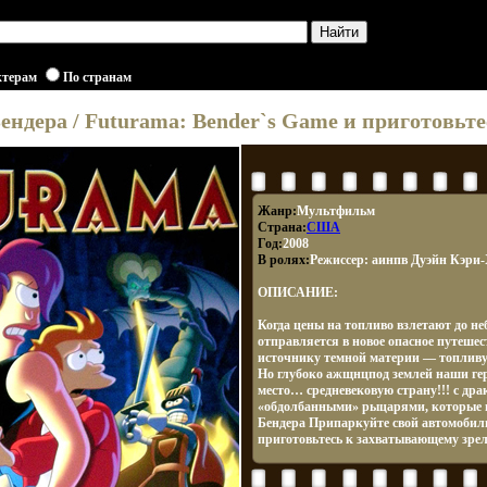
ктерам
По странам
ендера / Futurama: Bender`s Game и приготовь
Жанр:
Мультфильм
Страна:
США
Год:
2008
В ролях:
Режиссер: аинпв Дуэйн Кэри
ОПИСАНИЕ:
Когда цены на топливо взлетают до не
отправляется в новое опасное путешес
источнику темной материи — топливу
Но глубоко ажщнцпод землей наши ге
место… средневековую страну!!! с дра
«обдолбанными» рыцарями, которые 
Бендера Припаркуйте свой автомобиль
приготовьтесь к захватывающему зр