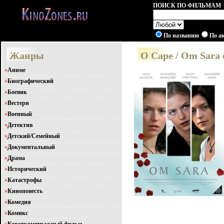
ПОИСК ПО ФИЛЬМАМ
По названию
По а
Жанры
О Саре / Om Sara 
»
Аниме
»
Биографический
»
Боевик
»
Вестерн
»
Военный
»
Детектив
»
Детский/Семейный
»
Документальный
»
Драма
»
Исторический
»
Катастрофы
»
Киноповесть
»
Комедия
»
Комикс