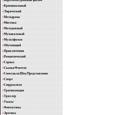
»
Короткометражный фильм
»
Криминальный
»
Лирический
»
Мелодрама
»
Мистика
»
Молодежный
»
Музыкальный
»
Мультфильм
»
Обучающий
»
Приключения
»
Романтический
»
Сериал
»
Сказка/Фэнтези
»
Спектакль/Шоу/Представление
»
Спорт
»
Сюрреализм
»
Трагикомедия
»
Триллер
»
Ужасы
»
Фантастика
»
Эротика