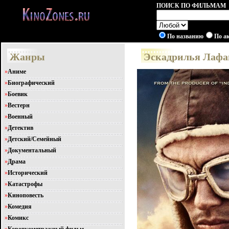
ПОИСК ПО ФИЛЬМАМ
По названию
По а
Жанры
Эскадрилья Лафай
»
Аниме
»
Биографический
»
Боевик
»
Вестерн
»
Военный
»
Детектив
»
Детский/Семейный
»
Документальный
»
Драма
»
Исторический
»
Катастрофы
»
Киноповесть
»
Комедия
»
Комикс