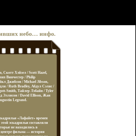
оривших небо… инфо.
 Скотт Хэйзел / Scott Hazel,
п Винчестер / Philip
йкл Джибсон / Michael Jibson,
дли / Ruth Bradley, Абдул Сэлис /
ott-Smith, Тайлер Лэбайн / Tyler
д Эллисон / David Ellison, Жан
Augustin Legrand.
скадрильи «Лафайет» времен
 этой эскадрильи составляли
торые не находились в
 центре фильма — история