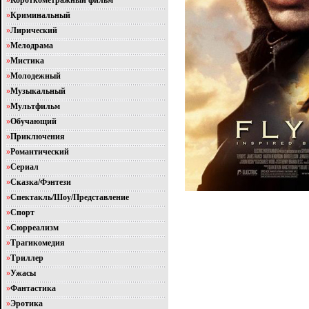
»
Короткометражный фильм
»
Криминальный
»
Лирический
»
Мелодрама
»
Мистика
»
Молодежный
»
Музыкальный
»
Мультфильм
»
Обучающий
»
Приключения
»
Романтический
»
Сериал
»
Сказка/Фэнтези
»
Спектакль/Шоу/Представление
»
Спорт
»
Сюрреализм
»
Трагикомедия
»
Триллер
»
Ужасы
»
Фантастика
»
Эротика