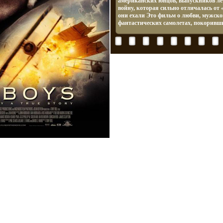
американских юнцов, выпускников ле
войну, которая сильно отличалась от 
они ехали Это фильм о любви, мужской
фантастических самолетах, покоривш