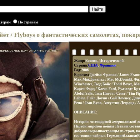
ктерам
По странам
ет / Flyboys о фантастических самолетах, пок
Жанр:
Боевик, Исторический
Страна:
США
,
Франция
Год:
2006
В ролях:
Джеймс Франко / James Franco,
Мак МакДональд / Mac McDonald, Фили
Winchester, Тодд Бойс / Todd Boyce, Ма
Карен Форд / Karen Ford, Руазхедт Брэ
Abdul Salis, Тим Пиготт-Смит / Tim Pig
Labine, Гэйл Доуни / Gail Downey, Дэви
Рено / Jean Reno, Августин Легранд / 
ОПИСАНИЕ:
История легендарной американской э
Первой мировой войны Летный состав
добровольцы-иностранцы из стран, ко
состоянии войны с ГерманиейажщхиВ