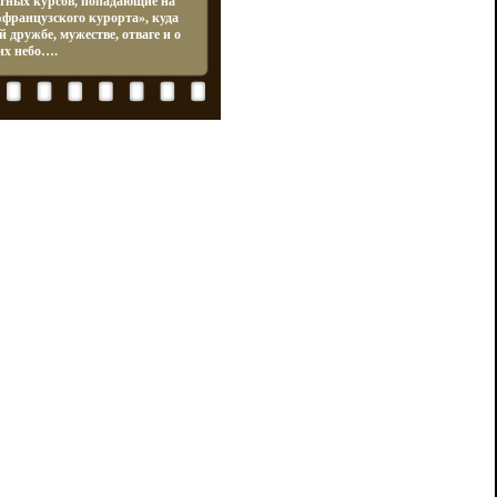
тных курсов, попадающие на
«французского курорта», куда
 дружбе, мужестве, отваге и о
их небо….