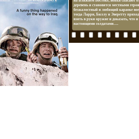
на Ближнем Востоке, вояки спасают о
деревень и становятся местными геро
безжалостный и любящий караоке вое
тогда Ларри, Биллу и Эверетту приход
взять в руки оружие и доказать, что и 
настоящими солдатами….