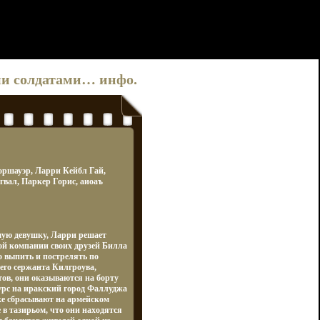
ими солдатами… инфо.
оршауэр, Ларри Кейбл Гай,
вал, Паркер Горис, аиоаъ
имую девушку, Ларри решает
лой компании своих друзей Билла
 выпить и пострелять по
го сержанта Килгроува,
тов, они оказываются на борту
урс на иракский город Фаллуджа
ке сбрасывают на армейском
 в тазирьом, что они находятся