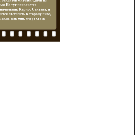
т бандитов жителей одной из
ями Но тут появляется
начальник Карлос Сантана, и
ится отставить в сторону пиво,
такие, как они, могут стать