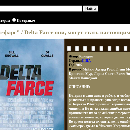
ктерам
По странам
-фарс" / Delta Farce они, могут стать настоящ
Жанр:
Комедия
Страна:
США
Год:
2007
В ролях:
Майкл Эдвард Роуз, Гленн М
Кристина Мур, Лорна Скотт, Билл Энг
Майкл Пападжон.
ОПИСАНИЕ:
Потеряв в один день и работу, и люб
развлечься и провести уик-энд в весе
и Эверетта Ребята решают хорошенько
мишеням Но из-за оажщясшибки некое
принявшего их за армейских резервис
военного самолета, который держит к
Во время полета их опять же по ошиб
«хаммере» где-то в Мексике Уверенные