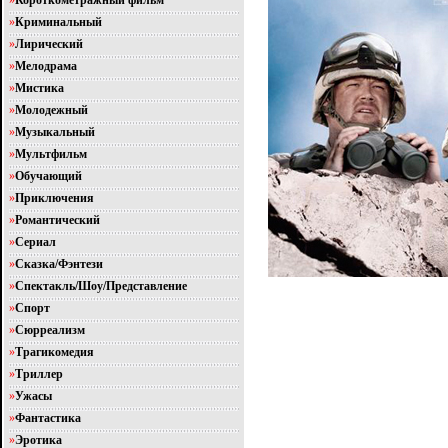
»
Короткометражный фильм
»
Криминальный
»
Лирический
»
Мелодрама
»
Мистика
»
Молодежный
»
Музыкальный
»
Мультфильм
»
Обучающий
»
Приключения
»
Романтический
»
Сериал
»
Сказка/Фэнтези
»
Спектакль/Шоу/Представление
»
Спорт
»
Сюрреализм
»
Трагикомедия
»
Триллер
»
Ужасы
»
Фантастика
»
Эротика