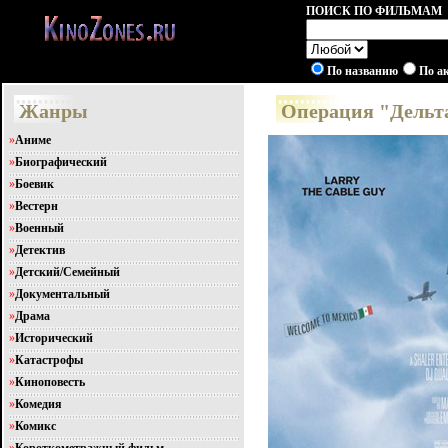
ПОИСК ПО ФИЛЬМАМ
По названию
По а
Жанры
Операция "Дельта
»
Аниме
»
Биографический
»
Боевик
»
Вестерн
»
Военный
»
Детектив
»
Детский/Семейный
»
Документальный
»
Драма
»
Исторический
»
Катастрофы
»
Киноповесть
»
Комедия
»
Комикс