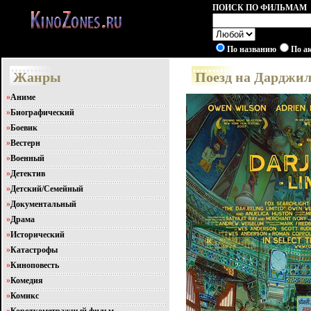
ПОИСК ПО ФИЛЬМАМ
По названию
По а
Жанры
Поезд на Дарджили
»
Аниме
»
Биографический
»
Боевик
»
Вестерн
»
Военный
»
Детектив
»
Детский/Семейный
»
Документальный
»
Драма
»
Исторический
»
Катастрофы
»
Киноповесть
»
Комедия
»
Комикс