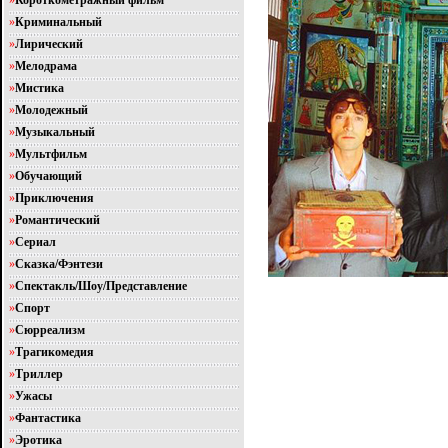
»
Короткометражный фильм
»
Криминальный
»
Лирический
»
Мелодрама
»
Мистика
»
Молодежный
»
Музыкальный
»
Мультфильм
»
Обучающий
»
Приключения
»
Романтический
»
Сериал
»
Сказка/Фэнтези
»
Спектакль/Шоу/Представление
»
Спорт
»
Сюрреализм
»
Трагикомедия
»
Триллер
»
Ужасы
»
Фантастика
»
Эротика