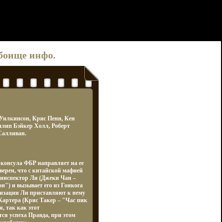
обоище инфо.
 Уилкинсон, Крис Пенн, Кен
илип Бэйкер Холл, Роберт
Салливан.
 консула ФБР направляет на ее
верен, что с китайской мафией
– инспектор Ли (Джеки Чан –
") и вызывает его из Гонкога
изации Ли приставляют к нему
Картера (Крис Такер – "Час пик
, так как этот
ся успеха Правда, при этом