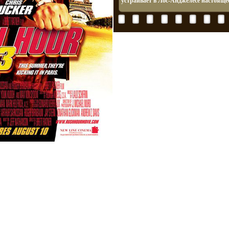
устраивает в Лос-Анджелесе настояще