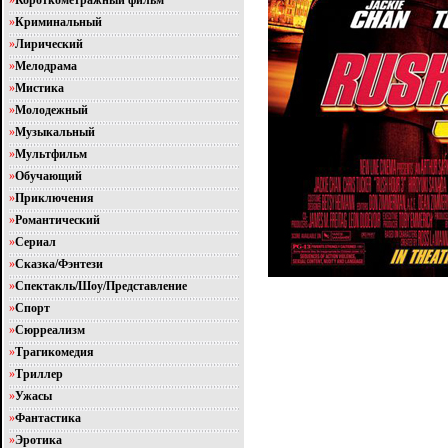
»
Короткометражный фильм
»
Криминальный
»
Лирический
»
Мелодрама
»
Мистика
»
Молодежный
»
Музыкальный
»
Мультфильм
»
Обучающий
»
Приключения
»
Романтический
»
Сериал
»
Сказка/Фэнтези
»
Спектакль/Шоу/Представление
»
Спорт
»
Сюрреализм
»
Трагикомедия
»
Триллер
»
Ужасы
»
Фантастика
»
Эротика