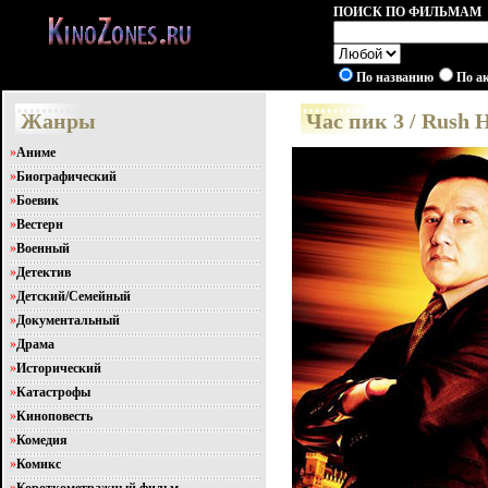
ПОИСК ПО ФИЛЬМАМ
По названию
По а
Жанры
Час пик 3 / Rush
»
Аниме
»
Биографический
»
Боевик
»
Вестерн
»
Военный
»
Детектив
»
Детский/Семейный
»
Документальный
»
Драма
»
Исторический
»
Катастрофы
»
Киноповесть
»
Комедия
»
Комикс