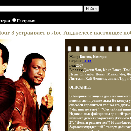
ктерам
По странам
 Hour 3 устраивает в Лос-Анджелесе настоящее п
Жанр:
Боевик, Комедия
Страна:
США
Год:
2007
В ролях:
Джеки Чан, Крис Такер, Том
Леунг, Элизабет Пенья, Майкл Чоу, Ф
Литтман, Кай Леннокс, аиожз Лэрри 
ОПИСАНИЕ:
В Америке похищена дочь китайского
поиски свои лучшие силы Но консул у
способен справиться только его друг 
"Час пик ажъею2", "Случайный шпион
Недовольные фэбээровцы для нейтрал
шумного детектива-растяпу Джеймса 
2", "Деньги решают все") И ошибаются
&quoазиххt;ядерный" тандем добивает