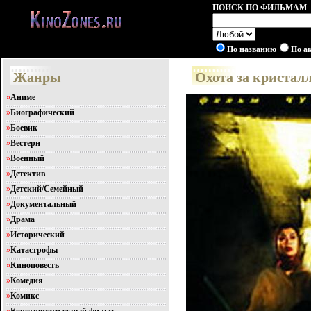
ПОИСК ПО ФИЛЬМАМ
По названию
По а
Жанры
Охота за кристалл
»
Аниме
»
Биографический
»
Боевик
»
Вестерн
»
Военный
»
Детектив
»
Детский/Семейный
»
Документальный
»
Драма
»
Исторический
»
Катастрофы
»
Киноповесть
»
Комедия
»
Комикс