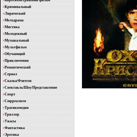
»
Короткометражный фильм
»
Криминальный
»
Лирический
»
Мелодрама
»
Мистика
»
Молодежный
»
Музыкальный
»
Мультфильм
»
Обучающий
»
Приключения
»
Романтический
»
Сериал
»
Сказка/Фэнтези
»
Спектакль/Шоу/Представление
»
Спорт
»
Сюрреализм
»
Трагикомедия
»
Триллер
»
Ужасы
»
Фантастика
»
Эротика