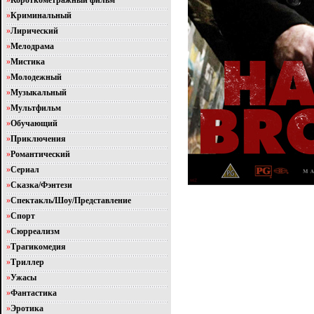
»
Короткометражный фильм
»
Криминальный
»
Лирический
»
Мелодрама
»
Мистика
»
Молодежный
»
Музыкальный
»
Мультфильм
»
Обучающий
»
Приключения
»
Романтический
»
Сериал
»
Сказка/Фэнтези
»
Спектакль/Шоу/Представление
»
Спорт
»
Сюрреализм
»
Трагикомедия
»
Триллер
»
Ужасы
»
Фантастика
»
Эротика