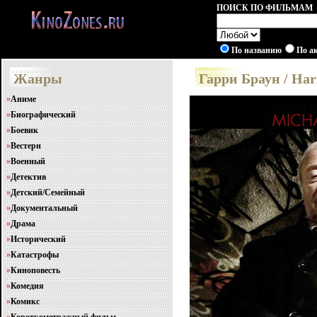
ПОИСК ПО ФИЛЬМАМ
По названию
По а
Жанры
Гарри Браун / Ha
»
Аниме
»
Биографический
»
Боевик
»
Вестерн
»
Военный
»
Детектив
»
Детский/Семейный
»
Документальный
»
Драма
»
Исторический
»
Катастрофы
»
Киноповесть
»
Комедия
»
Комикс