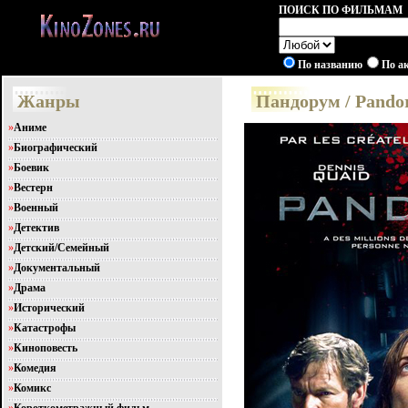
ПОИСК ПО ФИЛЬМАМ
По названию
По а
Жанры
Пандорум / Pando
»
Аниме
»
Биографический
»
Боевик
»
Вестерн
»
Военный
»
Детектив
»
Детский/Семейный
»
Документальный
»
Драма
»
Исторический
»
Катастрофы
»
Киноповесть
»
Комедия
»
Комикс