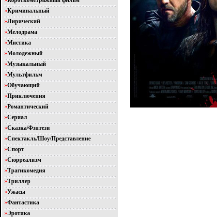
»
Короткометражный фильм
»
Криминальный
»
Лирический
»
Мелодрама
»
Мистика
»
Молодежный
»
Музыкальный
»
Мультфильм
»
Обучающий
»
Приключения
»
Романтический
»
Сериал
»
Сказка/Фэнтези
»
Спектакль/Шоу/Представление
»
Спорт
»
Сюрреализм
»
Трагикомедия
»
Триллер
»
Ужасы
»
Фантастика
»
Эротика