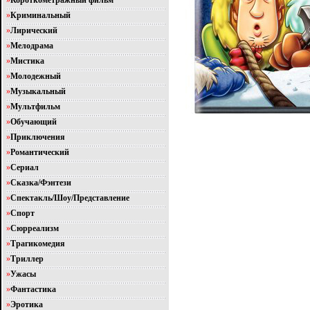
»
Короткометражный фильм
»
Криминальный
»
Лирический
»
Мелодрама
»
Мистика
»
Молодежный
»
Музыкальный
»
Мультфильм
»
Обучающий
»
Приключения
»
Романтический
»
Сериал
»
Сказка/Фэнтези
»
Спектакль/Шоу/Представление
»
Спорт
»
Сюрреализм
»
Трагикомедия
»
Триллер
»
Ужасы
»
Фантастика
»
Эротика