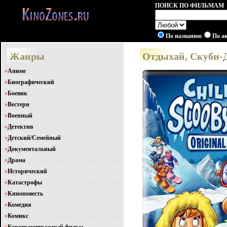
ПОИСК ПО ФИЛЬМАМ
По названию
По а
Жанры
Отдыхай, Скуби-Ду
»
Аниме
»
Биографический
»
Боевик
»
Вестерн
»
Военный
»
Детектив
»
Детский/Семейный
»
Документальный
»
Драма
»
Исторический
»
Катастрофы
»
Киноповесть
»
Комедия
»
Комикс