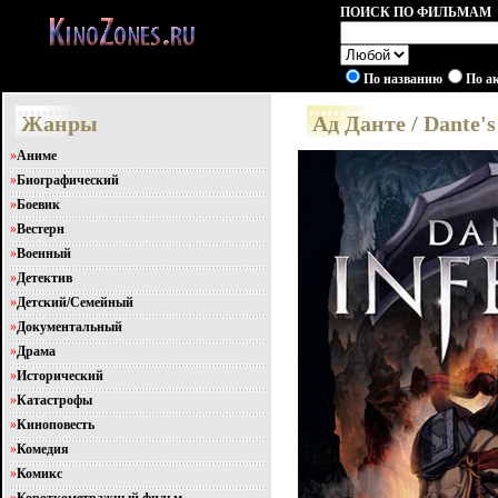
ПОИСК ПО ФИЛЬМАМ
По названию
По а
Жанры
Ад Данте / Dante'
»
Аниме
»
Биографический
»
Боевик
»
Вестерн
»
Военный
»
Детектив
»
Детский/Семейный
»
Документальный
»
Драма
»
Исторический
»
Катастрофы
»
Киноповесть
»
Комедия
»
Комикс