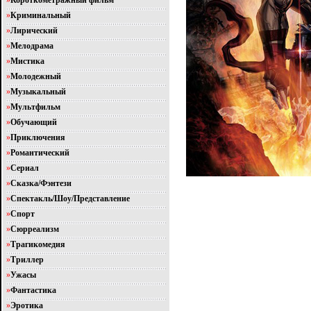
»
Короткометражный фильм
»
Криминальный
»
Лирический
»
Мелодрама
»
Мистика
»
Молодежный
»
Музыкальный
»
Мультфильм
»
Обучающий
»
Приключения
»
Романтический
»
Сериал
»
Сказка/Фэнтези
»
Спектакль/Шоу/Представление
»
Спорт
»
Сюрреализм
»
Трагикомедия
»
Триллер
»
Ужасы
»
Фантастика
»
Эротика