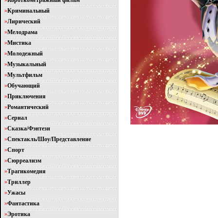
»
Короткометражный фильм
»
Криминальный
»
Лирический
»
Мелодрама
»
Мистика
»
Молодежный
»
Музыкальный
»
Мультфильм
»
Обучающий
»
Приключения
»
Романтический
»
Сериал
»
Сказка/Фэнтези
»
Спектакль/Шоу/Представление
»
Спорт
»
Сюрреализм
»
Трагикомедия
»
Триллер
»
Ужасы
»
Фантастика
»
Эротика