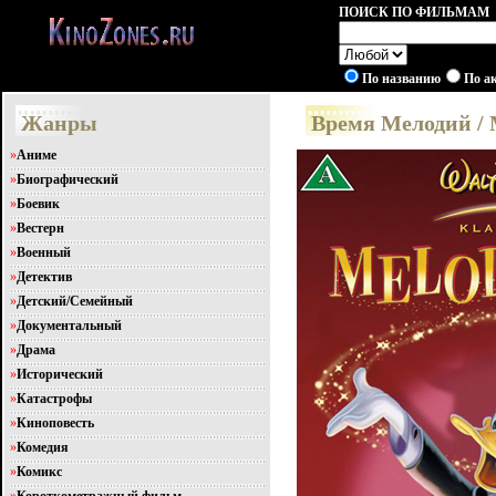
ПОИСК ПО ФИЛЬМАМ
По названию
По а
Жанры
Время Мелодий / 
»
Аниме
»
Биографический
»
Боевик
»
Вестерн
»
Военный
»
Детектив
»
Детский/Семейный
»
Документальный
»
Драма
»
Исторический
»
Катастрофы
»
Киноповесть
»
Комедия
»
Комикс