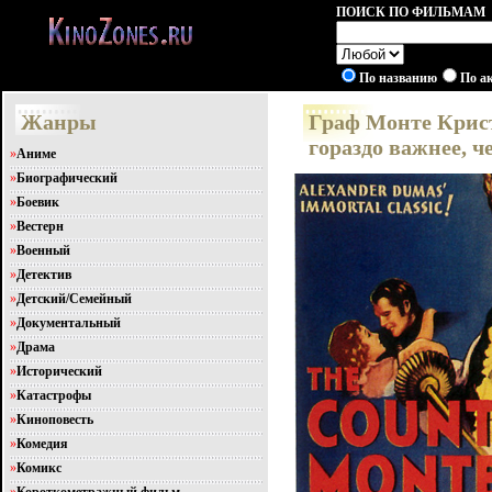
ПОИСК ПО ФИЛЬМАМ
По названию
По а
Жанры
Граф Монте Кристо
гораздо важнее, ч
»
Аниме
»
Биографический
»
Боевик
»
Вестерн
»
Военный
»
Детектив
»
Детский/Семейный
»
Документальный
»
Драма
»
Исторический
»
Катастрофы
»
Киноповесть
»
Комедия
»
Комикс