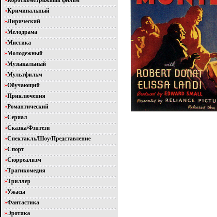
»
Короткометражный фильм
»
Криминальный
»
Лирический
»
Мелодрама
»
Мистика
»
Молодежный
»
Музыкальный
»
Мультфильм
»
Обучающий
»
Приключения
»
Романтический
»
Сериал
»
Сказка/Фэнтези
»
Спектакль/Шоу/Представление
»
Спорт
»
Сюрреализм
»
Трагикомедия
»
Триллер
»
Ужасы
»
Фантастика
»
Эротика