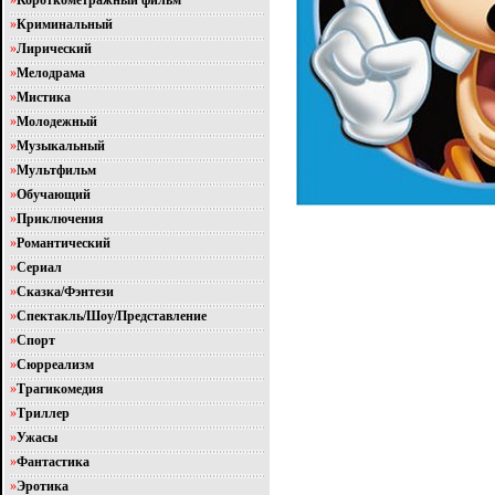
»
Короткометражный фильм
»
Криминальный
»
Лирический
»
Мелодрама
»
Мистика
»
Молодежный
»
Музыкальный
»
Мультфильм
»
Обучающий
»
Приключения
»
Романтический
»
Сериал
»
Сказка/Фэнтези
»
Спектакль/Шоу/Представление
»
Спорт
»
Сюрреализм
»
Трагикомедия
»
Триллер
»
Ужасы
»
Фантастика
»
Эротика