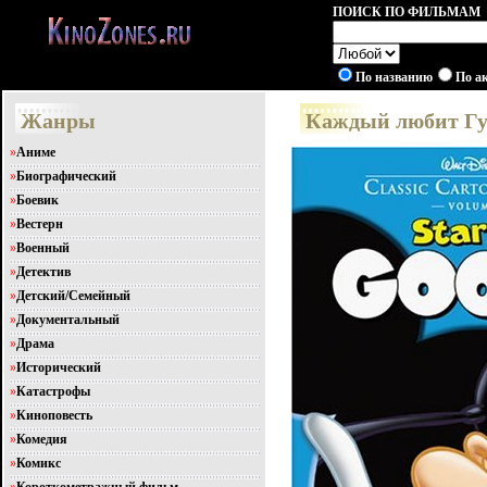
ПОИСК ПО ФИЛЬМАМ
По названию
По а
Жанры
Каждый любит Гуф
»
Аниме
»
Биографический
»
Боевик
»
Вестерн
»
Военный
»
Детектив
»
Детский/Семейный
»
Документальный
»
Драма
»
Исторический
»
Катастрофы
»
Киноповесть
»
Комедия
»
Комикс