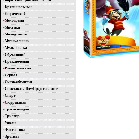
»
Короткометражный фильм
»
Криминальный
»
Лирический
»
Мелодрама
»
Мистика
»
Молодежный
»
Музыкальный
»
Мультфильм
»
Обучающий
»
Приключения
»
Романтический
»
Сериал
»
Сказка/Фэнтези
»
Спектакль/Шоу/Представление
»
Спорт
»
Сюрреализм
»
Трагикомедия
»
Триллер
»
Ужасы
»
Фантастика
»
Эротика