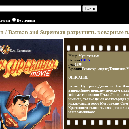
ктерам
По странам
н / Batman and Superman разрушить коварные 
Жанр:
Мультфильм
Страна:
США
Год:
1998
В ролях:
Режиссер: аиржд Тошихико М
ОПИСАНИЕ:
Бэтмен, Супермен, Джокер и Лекс Лют
напряжённом приключенческом фильм
добивается помощи Лекса Лютора в в
замысла, только ценой обажыъфщих у
можно спасти город Метрополис Смогу
Крестоносец отложить свои разногла
злых союзников?.