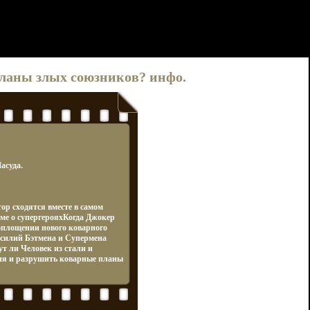
планы злых союзников? инфо.
асуда.
ор сходятся вместе в самом
е о супергерояхКогда Джокер
оплощении нового коварного
силий Бэтмена и Супермена
т ли Человек из стали и
сия и разрушить коварные планы