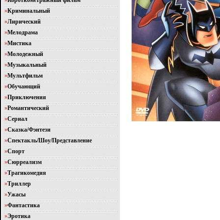
»
Короткометражный фильм
»
Криминальный
»
Лирический
»
Мелодрама
»
Мистика
»
Молодежный
»
Музыкальный
»
Мультфильм
»
Обучающий
»
Приключения
»
Романтический
»
Сериал
»
Сказка/Фэнтези
»
Спектакль/Шоу/Представление
»
Спорт
»
Сюрреализм
»
Трагикомедия
»
Триллер
»
Ужасы
»
Фантастика
»
Эротика