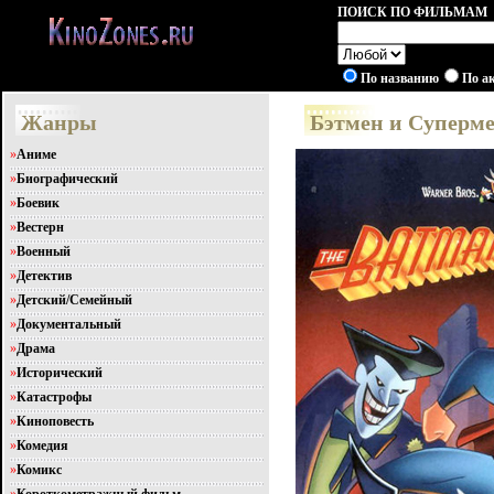
ПОИСК ПО ФИЛЬМАМ
По названию
По а
Жанры
Бэтмен и Суперме
»
Аниме
»
Биографический
»
Боевик
»
Вестерн
»
Военный
»
Детектив
»
Детский/Семейный
»
Документальный
»
Драма
»
Исторический
»
Катастрофы
»
Киноповесть
»
Комедия
»
Комикс