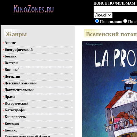
ПОИСК ПО ФИЛЬМАМ
По названию
По а
Жанры
Вселенский потоп 
»
Аниме
»
Биографический
»
Боевик
»
Вестерн
»
Военный
»
Детектив
»
Детский/Семейный
»
Документальный
»
Драма
»
Исторический
»
Катастрофы
»
Киноповесть
»
Комедия
»
Комикс