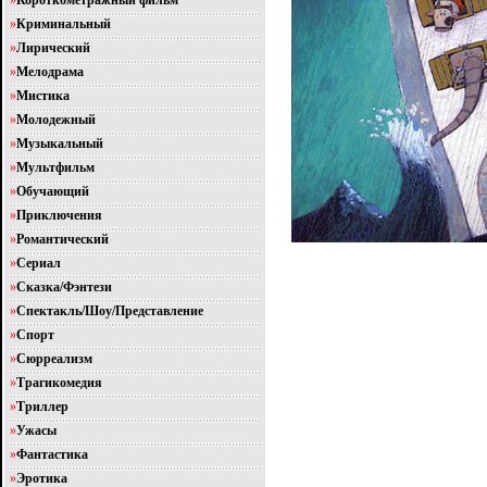
»
Короткометражный фильм
»
Криминальный
»
Лирический
»
Мелодрама
»
Мистика
»
Молодежный
»
Музыкальный
»
Мультфильм
»
Обучающий
»
Приключения
»
Романтический
»
Сериал
»
Сказка/Фэнтези
»
Спектакль/Шоу/Представление
»
Спорт
»
Сюрреализм
»
Трагикомедия
»
Триллер
»
Ужасы
»
Фантастика
»
Эротика