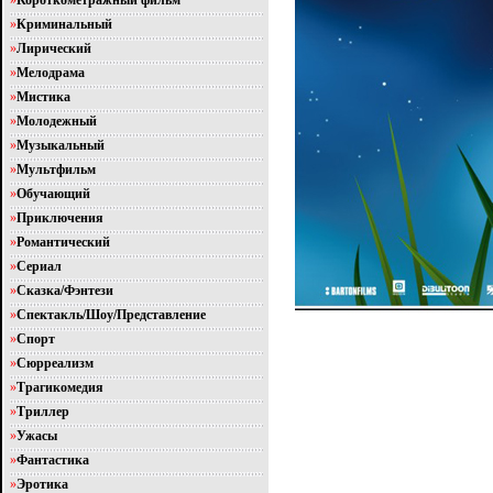
»
Короткометражный фильм
»
Криминальный
»
Лирический
»
Мелодрама
»
Мистика
»
Молодежный
»
Музыкальный
»
Мультфильм
»
Обучающий
»
Приключения
»
Романтический
»
Сериал
»
Сказка/Фэнтези
»
Спектакль/Шоу/Представление
»
Спорт
»
Сюрреализм
»
Трагикомедия
»
Триллер
»
Ужасы
»
Фантастика
»
Эротика