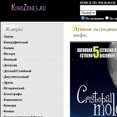
ПОИСК ПО ФИЛЬМАМ
По названию
По а
Жанры
Лунная экспедици
инфо.
»
Аниме
»
Биографический
»
Боевик
»
Вестерн
»
Военный
»
Детектив
»
Детский/Семейный
»
Документальный
»
Драма
»
Исторический
»
Катастрофы
»
Киноповесть
»
Комедия
»
Комикс