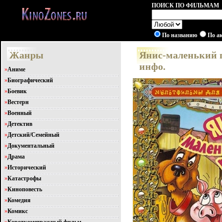
ПОИСК ПО ФИЛЬМАМ
По названию
По а
Жанры
Янис-маленький п
инфо.
»
Аниме
»
Биографический
»
Боевик
»
Вестерн
»
Военный
»
Детектив
»
Детский/Семейный
»
Документальный
»
Драма
»
Исторический
»
Катастрофы
»
Киноповесть
»
Комедия
»
Комикс