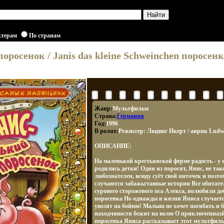
ктерам
По странам
оросенок / Janis das kleine Schweinchen поросе
Жанр:
Мультфильм
Страна:
Германия
Год:
1996
В ролях:
Режиссер: Людвиг Икерт / аирпк Ludwi
ОПИСАНИЕ:
На маленькой крестьянской ферме радость - 
родились детки! Один из поросят, Янис, не тако
любознателен, всюду суёт свой пяточек и поэт
случаются забажьгтавные истории Все обитат
сурового сторожевого пса Алекса, полюбили до
поросенка Но однажды в жизни Яниса случаетс
увозят на бойню! Малыш не хочет погибать и б
находчивости бежит на волю О приключениазй
поросенка Яниса рассказывает этот мультфиль