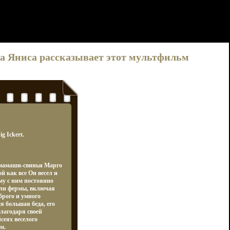
нка Яниса рассказывает этот мультфильм
g Ickert.
у мамаши-свиньи Марго
й как все Он весел и
ому с ним постоянно
ели фермы, включая
брого и умного
я большая беда, его
лагодаря своей
сеях веселого
м.