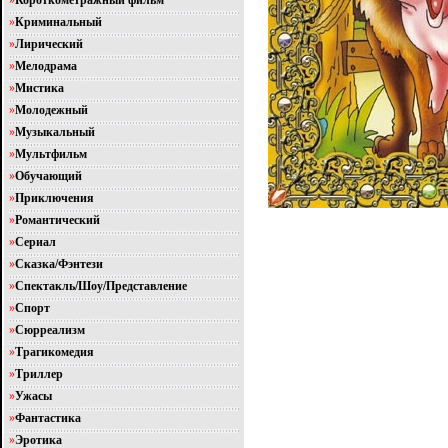
»
Короткометражный фильм
»
Криминальный
»
Лирический
»
Мелодрама
»
Мистика
»
Молодежный
»
Музыкальный
»
Мультфильм
»
Обучающий
»
Приключения
»
Романтический
»
Сериал
»
Сказка/Фэнтези
»
Спектакль/Шоу/Представление
»
Спорт
»
Сюрреализм
»
Трагикомедия
»
Триллер
»
Ужасы
»
Фантастика
»
Эротика