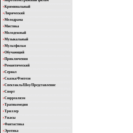
»
Короткометражный фильм
»
Криминальный
»
Лирический
»
Мелодрама
»
Мистика
»
Молодежный
»
Музыкальный
»
Мультфильм
»
Обучающий
»
Приключения
»
Романтический
»
Сериал
»
Сказка/Фэнтези
»
Спектакль/Шоу/Представление
»
Спорт
»
Сюрреализм
»
Трагикомедия
»
Триллер
»
Ужасы
»
Фантастика
»
Эротика