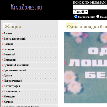
ПОИСК ПО ФИЛЬМАМ
По названию
По а
Жанры
Одна лошадка бел
»
Аниме
»
Биографический
»
Боевик
»
Вестерн
»
Военный
»
Детектив
»
Детский/Семейный
»
Документальный
»
Драма
»
Исторический
»
Катастрофы
»
Киноповесть
»
Комедия
»
Комикс